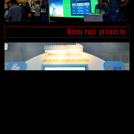
Money expo บูธไทยประกัน
มหกรรมธงฟ้า